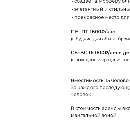
• создает атмосферу бл
• элегантный и стильн
• прекрасное место дл
ПН–ПТ 1600₽/час
(в будние дни объект брони
СБ–ВС 16 000₽/весь де
(в выходные и праздничные
Вместимость: 15 челове
За каждого последующег
человек
В стоимость аренды вк
мангальной зоной.