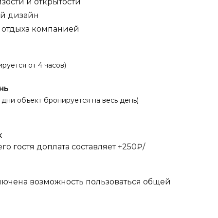
изости и открытости
ый дизайн
я отдыха компанией
руется от 4 часов)
нь
 дни объект бронируется на весь день)
к
о гостя доплата составляет +250₽/
лючена возможность пользоваться общей