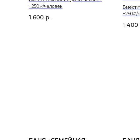
+250₽/человек
Вместит
+250₽/
1 600
р.
1 400