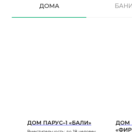
ДОМА
БАН
ДОМ ПАРУС–1 «БАЛИ»
ДОМ 
«ФИ
Вместительность: до 18 человек