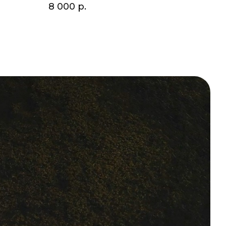
8 000
р.
 домиков и
 и
т как для
зки.
оны. Вы
 Выберите