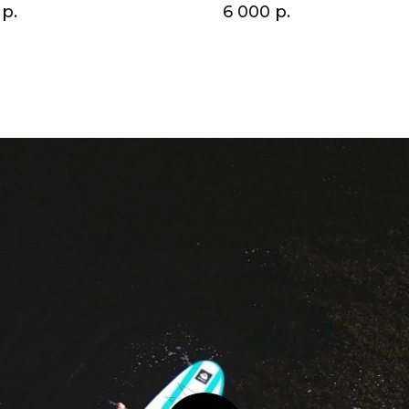
р.
6 000
р.
аздник или просто отдохнуть в уютной обстановке? Аренда
 или друзей. Мы предлагаем комфортные домики для отдыха
часов.
ие, электричество, зоны для готовки. Это удобный вариан
ное окружение, всё, что нужно для полноценного перезагру
духе, небольших мероприятий. Предусмотрены мангальные з
и уединённое место рядом с озером.
рная уборка обеспечивают комфорт и безопасность гостей.
де в любое время года.