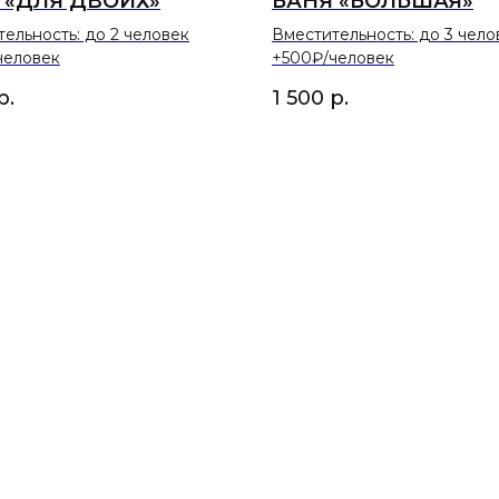
 «ДЛЯ ДВОИХ»
БАНЯ «БОЛЬШАЯ»
ельность: до 2 человек
Вместительность: до 3 чело
человек
+500₽/человек
р.
1 500
р.