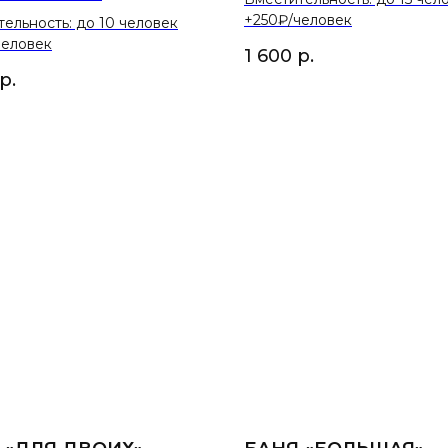
+250₽/человек
ельность: до 10 человек
человек
1 600
р.
р.