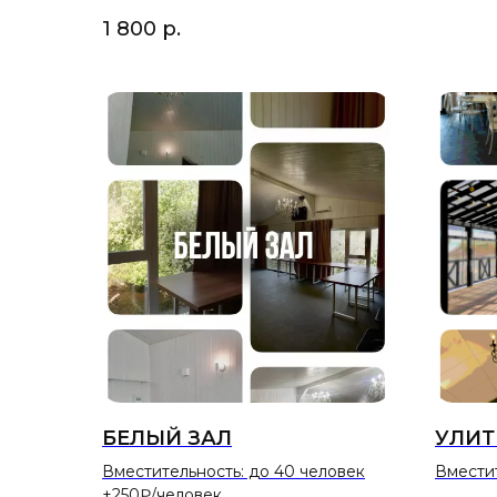
1 800
р.
БЕЛЫЙ ЗАЛ
УЛИТ
УЮТНЫЙ ОТДЫХ
Вместительность: до 40 человек
Вместит
+250₽/человек