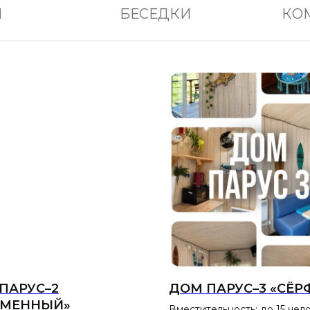
И
БЕСЕДКИ
КО
ПАРУС–2
ДОМ ПАРУС–3 «СЁР
РМЕННЫЙ»
Вместительность: до 15 чел