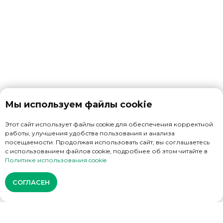
УСЛУГИ
ГАЛЛЕРЕЯ
ОТЗЫВЫ
АРЕНДА
АКЦИИ И НОВОСТИ
Мы используем файлы cookie
ПРАВИЛА НАХОЖДЕНИЯ И ОТДЫХА
Этот сайт использует файлы cookie для обеспечения корректной
ПРАВИЛА ПОЖАРНОЙ БЕЗОПАСНОСТИ
работы, улучшения удобства пользования и анализа
посещаемости. Продолжая использовать сайт, вы соглашаетесь
ДОГОВОР НА ОКАЗАНИЕ УСЛУГ
с использованием файлов cookie, подробнее об этом читайте в
Политике использования cookie
ПОЛИТИКА КОНФИДЕНЦИАЛЬНОСТИ
СОГЛАСЕН
ТЕЛЕФОН
+ 7 (950) 650–75–33
ПОЧТА
9506507533@MAIL.RU