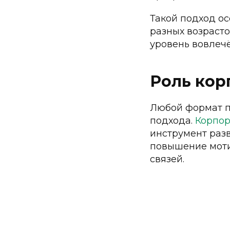
ГАЛ
Такой подход ос
ОТЗ
разных возрасто
уровень вовлечё
МИЧУРИНСКИЕ ПРУДЫ
АРЕ
п. Мичуринский, 7 участок, строение 4
© 2025 Все права защищены
Роль кор
Любой формат п
подхода.
Корпо
инструмент раз
повышение моти
связей.