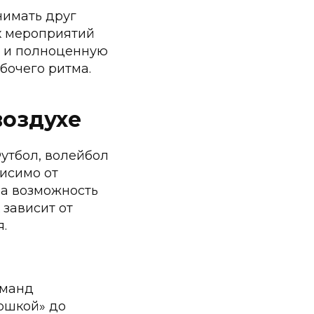
нимать друг
х мероприятий
е и полноценную
бочего ритма.
воздухе
утбол, волейбол
висимо от
 а возможность
 зависит от
.
оманд
ошкой» до