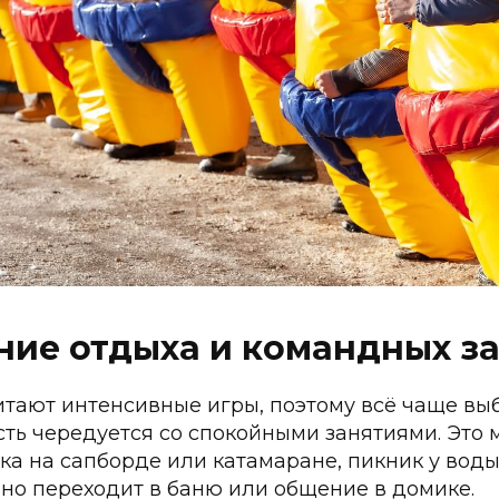
ие отдыха и командных з
итают интенсивные игры, поэтому всё чаще вы
ТЕЛЕФОН
АС
АКЦИИ И НОВОСТИ
сть чередуется со спокойными занятиями. Это 
+ 7 (950) 650–
ка на сапборде или катамаране, пикник у воды
ПОЧТА
УГИ
ПРАВИЛА НАХОЖДЕНИЯ И ОТДЫХА
9506507533@
но переходит в баню или общение в домике.