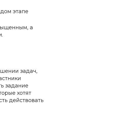
ждом этапе
сыщенным, а
.
ешении задач,
частники
ть задание
торые хотят
сть действовать