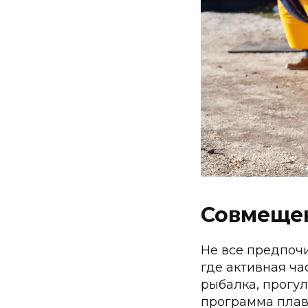
Совмещен
Не все предпоч
О Н
где активная ча
рыбалка, прогул
УСЛ
программа плав