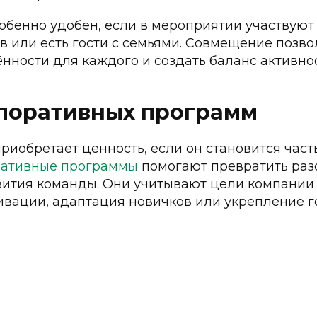
ЛЕРЕЯ
ПРАВИЛА ПОЖАРНОЙ БЕЗОПАСНОСТИ
обенно удобен, если в мероприятии участвуют
ЫВЫ
ДОГОВОР НА ОКАЗАНИЕ УСЛУГ
в или есть гости с семьями. Совмещение позво
нности для каждого и создать баланс активнос
НДА
ПОЛИТИКА КОНФИДЕНЦИАЛЬНОСТИ
Уют и отдых с
поративных программ
TopROI
риобретает ценность, если он становится част
ративные программы
помогают превратить раз
вития команды. Они учитывают цели компании 
вации, адаптация новичков или укрепление г