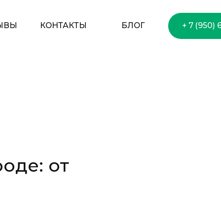
ОГ
+ 7 (950) 650–75–33
оде: от