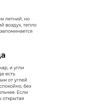
м летний, но
ий воздух, тепло
 запоминается
да
ар, и угли
де есть
ым от углей
спокойно, без
ильнее. Если
ы открытая