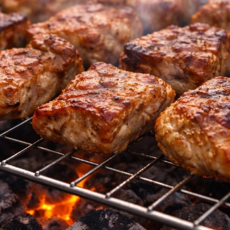
ТЕЛЕФОН
АС
АКЦИИ И НОВОСТИ
+ 7 (950) 650–
ПОЧТА
УГИ
ПРАВИЛА НАХОЖДЕНИЯ И ОТДЫХА
9506507533@
ЛЕРЕЯ
ПРАВИЛА ПОЖАРНОЙ БЕЗОПАСНОСТИ
ЫВЫ
ДОГОВОР НА ОКАЗАНИЕ УСЛУГ
НДА
ПОЛИТИКА КОНФИДЕНЦИАЛЬНОСТИ
Уют и отдых с
TopROI