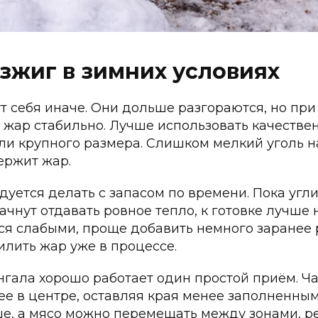
озжиг в зимних условиях
т себя иначе. Они дольше разгораются, но пр
 жар стабильно. Лучше использовать качеств
ли крупного размера. Слишком мелкий уголь н
ержит жар.
уется делать с запасом по времени. Пока угл
ачнут отдавать ровное тепло, к готовке лучше 
тся слабыми, проще добавить немного заранее
илить жар уже в процессе.
гала хорошо работает один простой приём. Ча
е в центре, оставляя края менее заполненным
е, а мясо можно перемещать между зонами, р