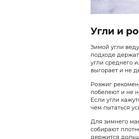
Угли и р
Зимой угли веду
подходе держат
угли среднего и
выгорает и не д
Розжиг рекоменд
побелеют и не н
Если угли кажу
чем пытаться ус
Для зимнего ман
собирают плотне
держится дольш