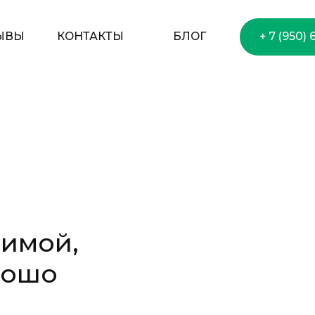
ОГ
+ 7 (950) 650–75–33
зимой,
рошо