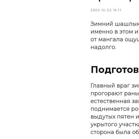
2025-12-22 16:11
Зимний шашлык 
именно в этом и
от мангала ощущ
надолго.
Подготов
Главный враг зи
прогорают раньш
естественная за
поднимается ров
выдутых пятен и
укрытого участк
сторона была о