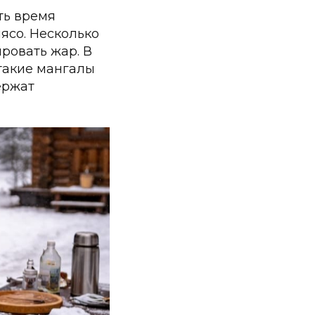
ть время
мясо. Несколько
ровать жар. В
к такие мангалы
ержат