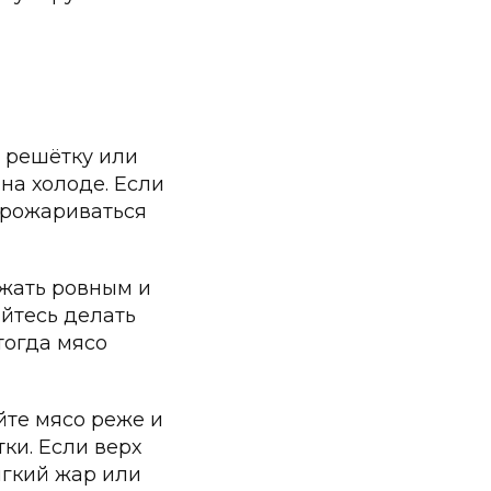
а решётку или
на холоде. Если
 прожариваться
ржать ровным и
йтесь делать
тогда мясо
йте мясо реже и
тки. Если верх
ягкий жар или