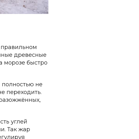
и правильном
енные древесные
а морозе быстро
и полностью не
не переходить.
 разожжённых,
сть углей
и. Так жар
егулируя