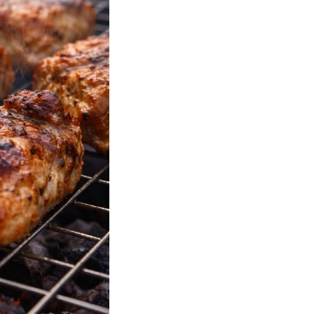
75–33
MAIL.RU